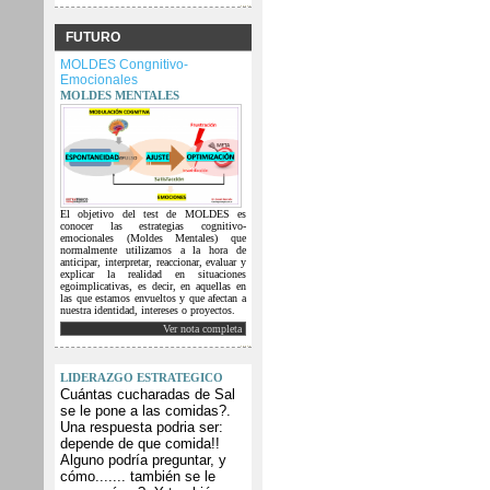
FUTURO
MOLDES Congnitivo-
Emocionales
MOLDES MENTALES
El objetivo del test de MOLDES es
conocer las estrategias cognitivo-
emocionales (Moldes Mentales) que
normalmente utilizamos a la hora de
anticipar, interpretar, reaccionar, evaluar y
explicar la realidad en situaciones
egoimplicativas, es decir, en aquellas en
las que estamos envueltos y que afectan a
nuestra identidad, intereses o proyectos.
Ver nota completa
LIDERAZGO ESTRATEGICO
Cuántas cucharadas de Sal
se le pone a las comidas?.
Una respuesta podria ser:
depende de que comida!!
Alguno podría preguntar, y
cómo....... también se le