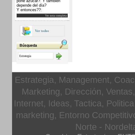
pone azúcar?. Y también
depende del día?
Y entonces??:
Ver nota completa
Ver todos
Búsqueda
Estrategia, Management, Coach
Marketing, Dirección, Ventas
Internet, Ideas, Tactica, Politi
marketing, Entorno Competitiv
Norte - Nordelt