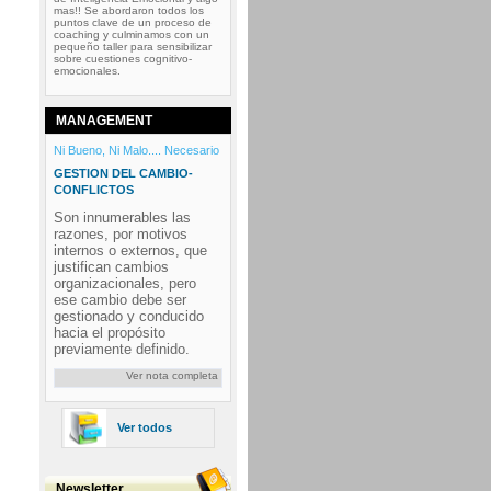
mas!! Se abordaron todos los
puntos clave de un proceso de
coaching y culminamos con un
pequeño taller para sensibilizar
sobre cuestiones cognitivo-
emocionales.
MANAGEMENT
Ni Bueno, Ni Malo.... Necesario
GESTION DEL CAMBIO-
CONFLICTOS
Son innumerables las
razones, por motivos
internos o externos, que
justifican cambios
organizacionales, pero
ese cambio debe ser
gestionado y conducido
hacia el propósito
previamente definido.
Ver nota completa
Ver todos
Newsletter