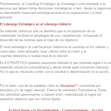
Primeramente, el Coaching Estratégico by Extratégico está orientado a la
persona que deberá tomar decisiones estratégicas o bien, donde la mejora en
su desempeño impactará estratégicamente en la organización o a nivel
personal.
El Liderazgo Estratégico es el Liderazgo Indirecto
Se entiende, entonces que se identificó que la incorporación de un
colaborador facilitará el despliegue de sus competencias, incluyendo el
desarrollo de las mismas para el logro de los objetivos.
El nivel estratégico al cual hacemos referencia se sustenta en los valores y
como tales, tener alineados esos valores entre el coach y el
coachee determina lo fundacional de la relación.
En EXTRATÉTICO quedará claramente definido lo que pretende lograr o le e
requerido (situación extraordinaria) y desde donde parte (situación ordinaria).
Por lo que es necesario contar con la voluntad y determinación en la acción.
Por lo tanto, una de las palabras clave es
Disciplina!!!
,
sustentada por
principios y/o de reglas básicas: Fuerza de voluntad y Persistencia. Estas
nos permitirán aproximarnos a nuestro éxito, materializado al lograr los
pequeños objetivos que nos fuimos fijanto.
Actitud frente a la Incertidumbre - Comportamiento - Acción