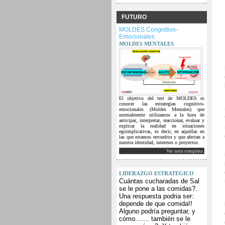
FUTURO
MOLDES Congnitivo-
Emocionales
MOLDES MENTALES
El objetivo del test de MOLDES es
conocer las estrategias cognitivo-
emocionales (Moldes Mentales) que
normalmente utilizamos a la hora de
anticipar, interpretar, reaccionar, evaluar y
explicar la realidad en situaciones
egoimplicativas, es decir, en aquellas en
las que estamos envueltos y que afectan a
nuestra identidad, intereses o proyectos.
Ver nota completa
LIDERAZGO ESTRATEGICO
Cuántas cucharadas de Sal
se le pone a las comidas?.
Una respuesta podria ser:
depende de que comida!!
Alguno podría preguntar, y
cómo....... también se le