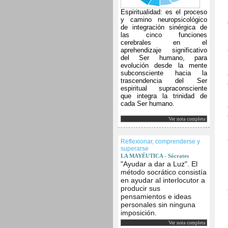
Espiritualidad: es el proceso
y camino neuropsicológico
de integración sinérgica de
las cinco funciones
cerebrales en el
aprehendizaje significativo
del Ser humano, para
evolución desde la mente
subconsciente hacia la
trascendencia del Ser
espiritual supraconsciente
que integra la trinidad de
cada Ser humano.
Ver nota completa
Reflexionar, comprenderse y
superarse
LA MAYÉUTICA - Sócrates
"Ayudar a dar a Luz". El
método socrático consistía
en ayudar al interlocutor a
producir sus
pensamientos e ideas
personales sin ninguna
imposición.
Ver nota completa