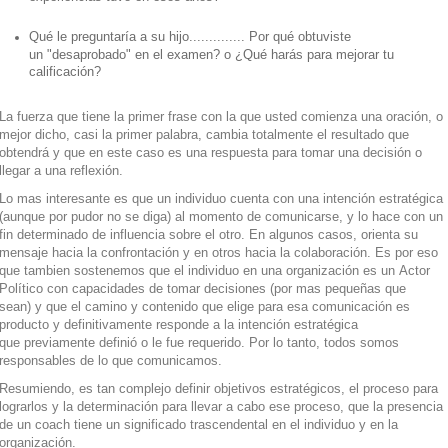
Qué le preguntaría a su hijo.............. Por qué obtuviste
un "desaprobado" en el examen? o ¿Qué harás para mejorar tu
calificación?
La fuerza que tiene la primer frase con la que usted comienza una oración, o
mejor dicho, casi la primer palabra, cambia totalmente el resultado que
obtendrá y que en este caso es una respuesta para tomar una decisión o
llegar a una reflexión.
Lo mas interesante es que un individuo cuenta con una intención estratégica
(aunque por pudor no se diga) al momento de comunicarse, y lo hace con un
fin determinado de influencia sobre el otro. En algunos casos, orienta su
mensaje hacia la confrontación y en otros hacia la colaboración. Es por eso
que tambien sostenemos que el individuo en una organización es un Actor
Político con capacidades de tomar decisiones (por mas pequeñas que
sean) y que el camino y contenido que elige para esa comunicación es
producto y definitivamente responde a la intención estratégica
que previamente definió o le fue requerido. Por lo tanto, todos somos
responsables de lo que comunicamos.
Resumiendo, es tan complejo definir objetivos estratégicos, el proceso para
lograrlos y la determinación para llevar a cabo ese proceso, que la presencia
de un coach tiene un significado trascendental en el individuo y en la
organización.