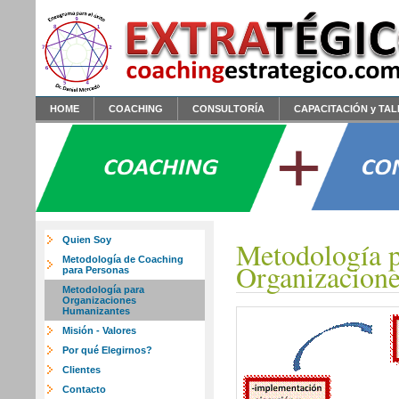
HOME
COACHING
CONSULTORÍA
CAPACITACIÓN y TA
Quien Soy
Metodología p
Metodología de Coaching
Organizacion
para Personas
Metodología para
Organizaciones
Humanizantes
Misión - Valores
Por qué Elegirnos?
Clientes
Contacto